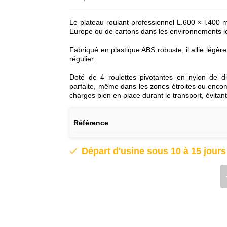
Le plateau roulant professionnel L.600 × l.400 
Europe ou de cartons dans les environnements logi
Fabriqué en plastique ABS robuste, il allie légèret
régulier.
Doté de 4 roulettes pivotantes en nylon de 
parfaite, même dans les zones étroites ou encom
charges bien en place durant le transport, évitan
Référence
Départ d'usine sous 10 à 15 jour