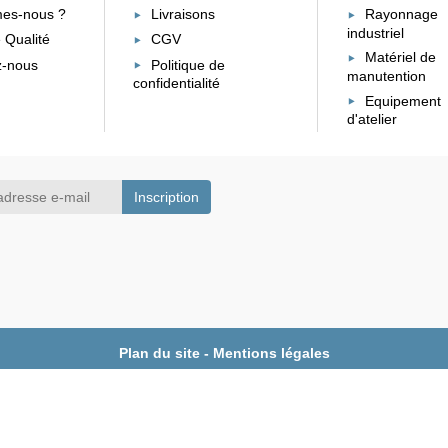
es-nous ?
Livraisons
Rayonnage
industriel
 Qualité
CGV
Matériel de
z-nous
Politique de
manutention
confidentialité
Equipement
d'atelier
Plan du site
-
Mentions légales
Copyright © 2026 - Rayonnage Discount - Création
Nina Robette