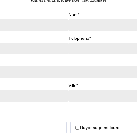
Tous les champs avec une étoile * sont obligatoires
Nom*
Téléphone*
Ville*
Rayonnage mi-lourd