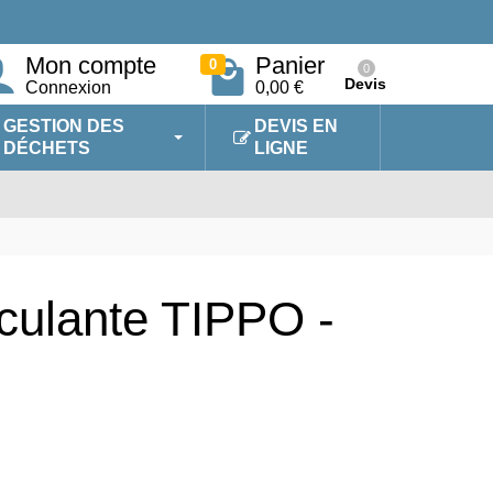
Mon compte
Panier
0
0
Devis
Connexion
0,00 €
GESTION DES
DEVIS EN
DÉCHETS
LIGNE
culante TIPPO -