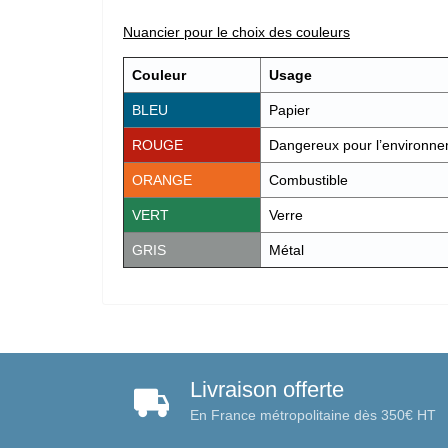
Nuancier pour le choix des couleurs
Couleur
Usage
BLEU
Papier
ROUGE
Dangereux pour l’environn
ORANGE
Combustible
VERT
Verre
GRIS
Métal
Livraison offerte
En France métropolitaine dès 350€ HT