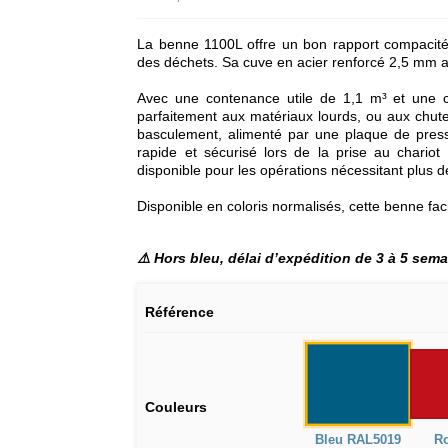
La benne 1100L offre un bon rapport compacité/c
des déchets. Sa cuve en acier renforcé 2,5 mm as
Avec une contenance utile de 1,1 m³ et une 
parfaitement aux matériaux lourds, ou aux chu
basculement, alimenté par une plaque de pressi
rapide et sécurisé lors de la prise au chari
disponible pour les opérations nécessitant plus d
Disponible en coloris normalisés, cette benne facili
⚠️ Hors bleu, délai d’expédition de 3 à 5 sem
Référence
Couleurs
Bleu RAL5019
R