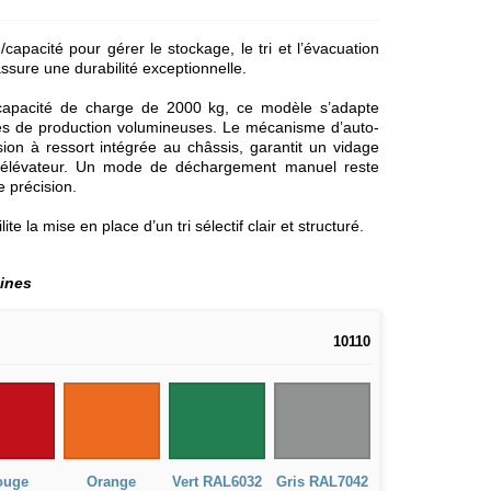
apacité pour gérer le stockage, le tri et l’évacuation
sure une durabilité exceptionnelle.
capacité de charge de 2000 kg, ce modèle s’adapte
tes de production volumineuses. Le mécanisme d’auto-
on à ressort intégrée au châssis, garantit un vidage
ot élévateur. Un mode de déchargement manuel reste
e précision.
te la mise en place d’un tri sélectif clair et structuré.
aines
10110
ouge
Orange
Vert RAL6032
Gris RAL7042